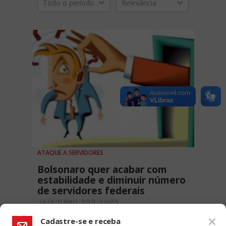
Todo o período
Relevância
ATAQUE A SERVIDORES
Bolsonaro quer acabar com
estabilidade e diminuir número
de servidores federais
16 OUTUBRO, 2019 - 12H55
Cadastre-se e receba