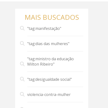
MAIS BUSCADOS
"tag:manifestação"
"tag:dias das mulheres"
"tag:ministro da educação
Milton Ribeiro"
"tag:desigualdade social"
violencia-contra-mulher