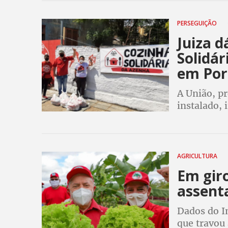
PERSEGUIÇÃO
Juiza d
Solidá
em Por
A União, pr
instalado,
posse já no
AGRICULTURA
Em giro
assent
Dados do I
que travou