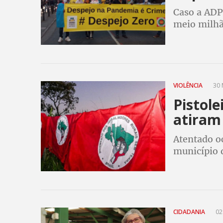
Caso a ADP
meio milhã
suas casas
VIOLÊNCIA
30 
Pistol
atiram
Atentado o
município 
(BA)
CIDADANIA
02