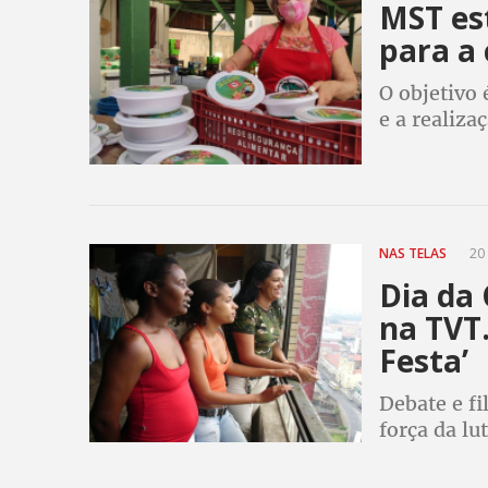
MST es
para a
O objetivo 
e a realiza
vulneráveis
NAS TELAS
20 
Dia da
na TVT.
Festa’
Debate e fi
força da l
de São Pau