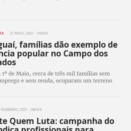
a
UTA
21 MAIO, 2021 - 16H59
guaí, famílias dão exemplo de
ência popular no Campo dos
ados
 1º de Maio, cerca de três mil famílias sem
emprego e sem renda, ocuparam um terreno
 pela Petrobras
 FEVEREIRO, 2021 - 08H59
te Quem Luta: campanha do
dica profissionais para