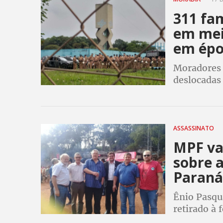
311 fam
em mei
em épo
Moradores 
deslocadas
ASSASSINATO
MPF va
sobre a
Paraná
Ênio Pasqua
retirado à
família