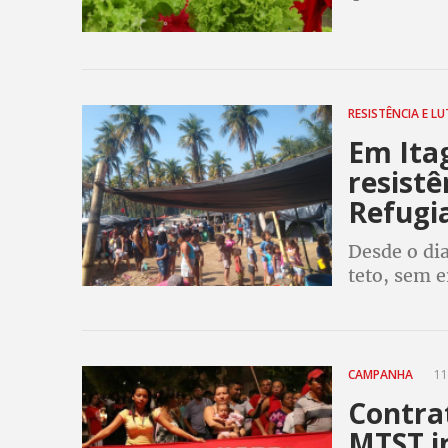
presidênci
RESISTÊNCIA E L
Em Ita
resist
Refugi
Desde o dia
teto, sem 
abandonado
CAMPANHA
11
Contra
MTST in