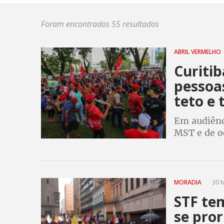
Foram encontrados 55 resultados
ABRIL VERMELHO
Curitib
pessoa
teto e 
Em audiênc
MST e de o
dos despej
MORADIA
30 M
STF tem
se pro