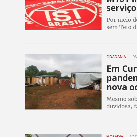
serviço
Por meio d
sem Teto d
CIDADANIA
08
Em Curi
pande
nova o
Mesmo sob 
duvidosa, f
municipais
MORADIA
17 D