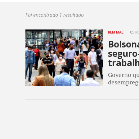
Foi encontrado 1 resultado
BEM MAL
05 M
Bolson
seguro
trabal
Governo qu
desempreg
programa d
redução de 