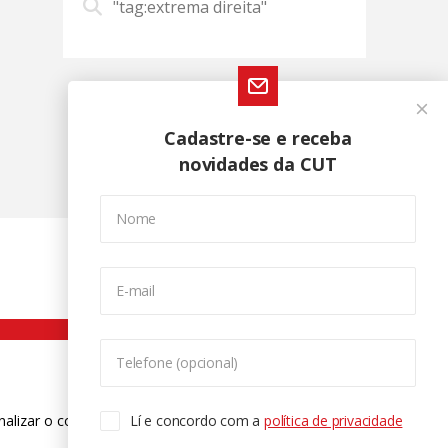
"tag:extrema direita"
Cadastre-se e receba
novidades da CUT
Nome
E-mail
Telefone (opcional)
nalizar o conteúdo. Para saber mais
Lí e concordo com a
política de privacidade