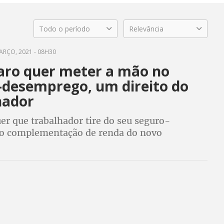
Todo o período
Relevância
ARÇO, 2021 - 08H30
aro quer meter a mão no
-desemprego, um direito do
hador
er que trabalhador tire do seu seguro-
o complementação de renda do novo
e suspensão de contratos de trabalho e
jornadas e salários