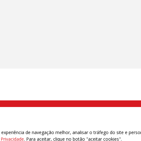
000 Brás, São Paulo/SP | Telefone (11) 2108 9200 - Fax (11) 2108 9310
xperiência de navegação melhor, analisar o tráfego do site e perso
e Privacidade
. Para aceitar, clique no botão "aceitar cookies".