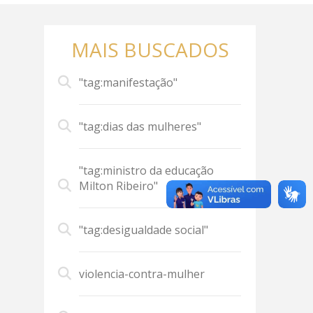
MAIS BUSCADOS
"tag:manifestação"
"tag:dias das mulheres"
"tag:ministro da educação
Milton Ribeiro"
"tag:desigualdade social"
violencia-contra-mulher