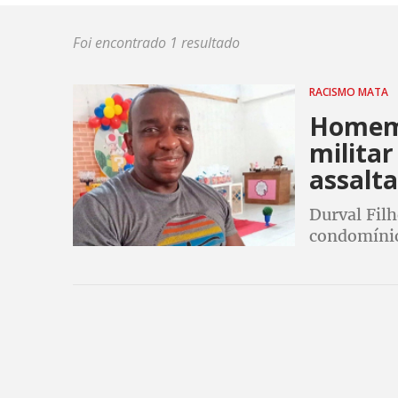
Foi encontrado 1 resultado
RACISMO MATA
Homem 
militar
assalt
Durval Filh
condomínio
Janeiro