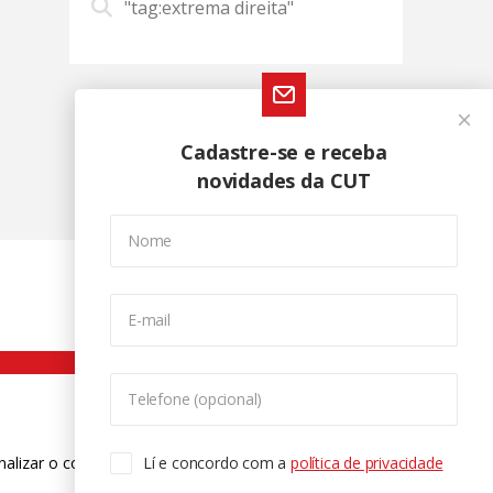
"tag:extrema direita"
Cadastre-se e receba
novidades da CUT
Nome
E-mail
Telefone (opcional)
nalizar o conteúdo. Para saber mais
Lí e concordo com a
política de privacidade