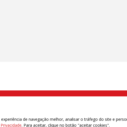
000 Brás, São Paulo/SP | Telefone (11) 2108 9200 - Fax (11) 2108 9310
xperiência de navegação melhor, analisar o tráfego do site e perso
e Privacidade
. Para aceitar, clique no botão "aceitar cookies".