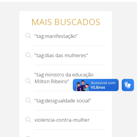
MAIS BUSCADOS
"tag:manifestação"
"tag:dias das mulheres"
"tag:ministro da educação
Milton Ribeiro"
"tag:desigualdade social"
violencia-contra-mulher