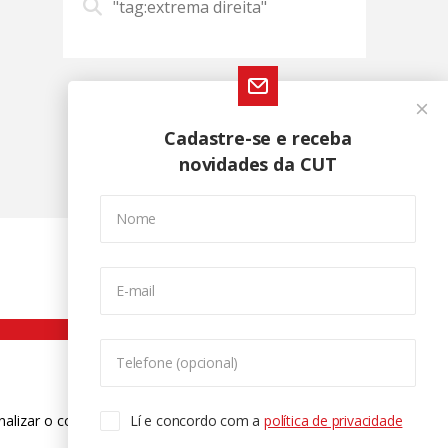
"tag:extrema direita"
Cadastre-se e receba
novidades da CUT
Nome
E-mail
Telefone (opcional)
nalizar o conteúdo. Para saber mais
Lí e concordo com a
política de privacidade