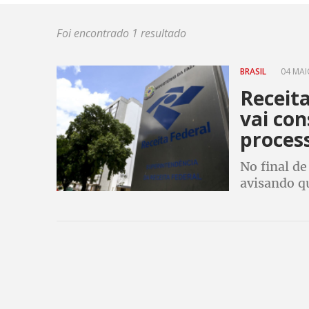
Foi encontrado 1 resultado
BRASIL
04 MAIO
Receita
vai con
proces
No final de
avisando qu
processame
continua p