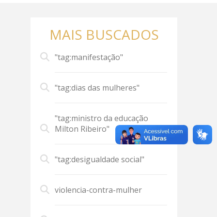
MAIS BUSCADOS
"tag:manifestação"
"tag:dias das mulheres"
"tag:ministro da educação
Milton Ribeiro"
"tag:desigualdade social"
violencia-contra-mulher