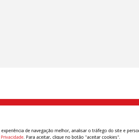
000 Brás, São Paulo/SP | Telefone (11) 2108 9200 - Fax (11) 2108 9310
xperiência de navegação melhor, analisar o tráfego do site e perso
e Privacidade
. Para aceitar, clique no botão "aceitar cookies".