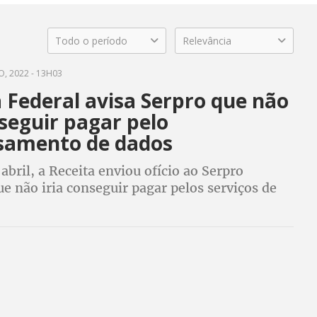
Todo o período
Relevância
, 2022 - 13H03
 Federal avisa Serpro que não
seguir pagar pelo
samento de dados
 abril, a Receita enviou ofício ao Serpro
e não iria conseguir pagar pelos serviços de
nto de dados, mas prestação dos serviços
orque o Serpro é uma empresa pública