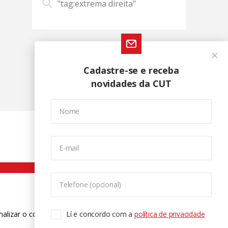
"tag:extrema direita"
Cadastre-se e receba
novidades da CUT
Nome
E-mail
Telefone (opcional)
nalizar o conteúdo. Para saber mais
Lí e concordo com a
política de privacidade