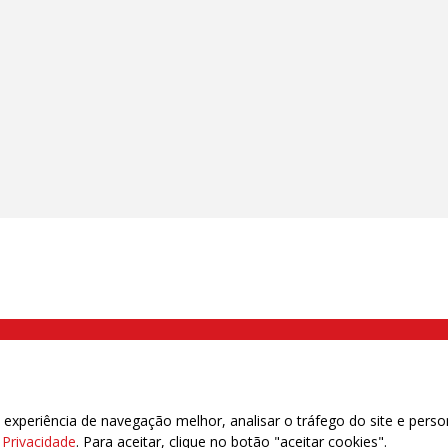
000 Brás, São Paulo/SP | Telefone (11) 2108 9200 - Fax (11) 2108 9310
xperiência de navegação melhor, analisar o tráfego do site e perso
e Privacidade
. Para aceitar, clique no botão "aceitar cookies".