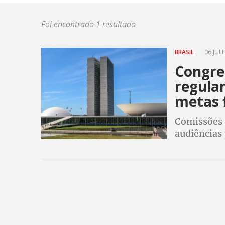
Foi encontrado 1 resultado
BRASIL
06 JULH
Congre
regula
metas f
Comissões 
audiências 