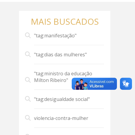
MAIS BUSCADOS
"tag:manifestação"
"tag:dias das mulheres"
"tag:ministro da educação
Milton Ribeiro"
"tag:desigualdade social"
violencia-contra-mulher