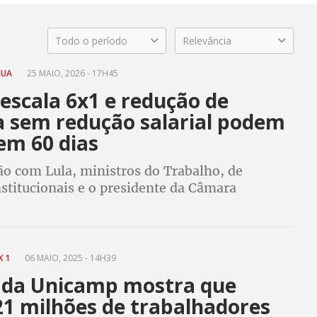
Todo o período
Relevância
NUA
25 MAIO, 2026 - 17H45
escala 6x1 e redução de
a sem redução salarial podem
 em 60 dias
ão com Lula, ministros do Trabalho, de
stitucionais e o presidente da Câmara
ício da transição para a redução de jornada e
x1 em 60 dias, e finalizadas em um ano
X 1
06 MAIO, 2025 - 14H39
 da Unicamp mostra que
21 milhões de trabalhadores