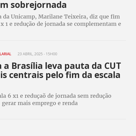
em sobrejornada
 da Unicamp, Marilane Teixeira, diz que fim
6 x 1 e redução de jornada se complementam e
as não terão prejuízos com a aprovação dessas
LARIAL
23 ABRIL, 2025 - 15H00
a Brasília leva pauta da CUT
s centrais pelo fim da escala
ala 6 x1 e reduçaõ de jornada sem redução
ão gerar mais emprego e renda