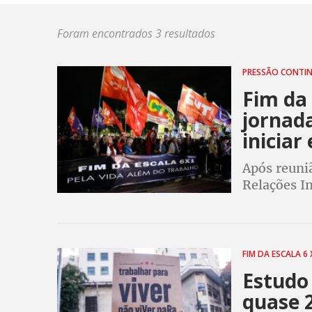
Foram encontrados 3 resultados
PRESSÃO CONTI
Fim da 
jornad
iniciar
Após reuni
Relações In
anunciam in
o fim da 6
FIM DA ESCALA 6 
Estudo
quase 