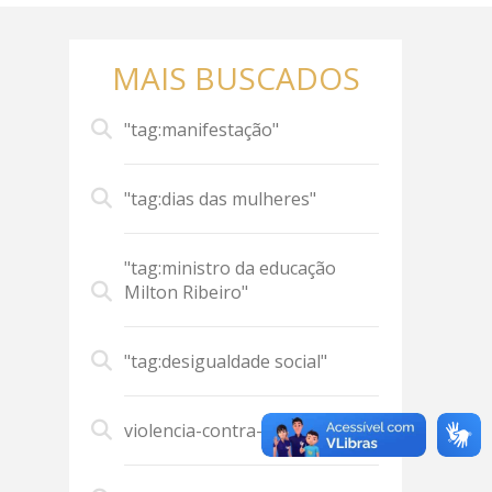
MAIS BUSCADOS
"tag:manifestação"
"tag:dias das mulheres"
"tag:ministro da educação
Milton Ribeiro"
"tag:desigualdade social"
violencia-contra-mulher