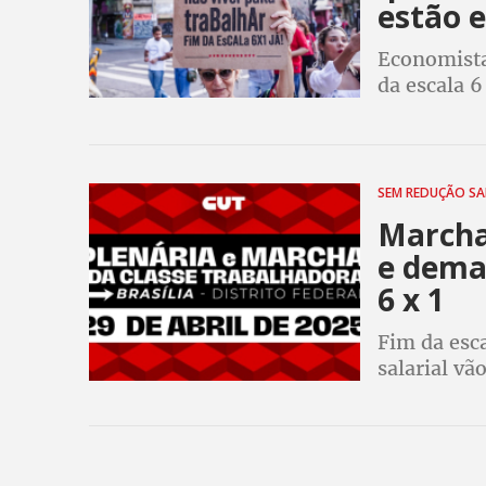
estão 
Economista
da escala 
que empres
medidas
SEM REDUÇÃO SA
Marcha 
e demai
6 x 1
Fim da esc
salarial v