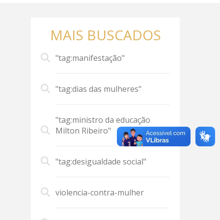
MAIS BUSCADOS
"tag:manifestação"
"tag:dias das mulheres"
"tag:ministro da educação
Milton Ribeiro"
"tag:desigualdade social"
violencia-contra-mulher