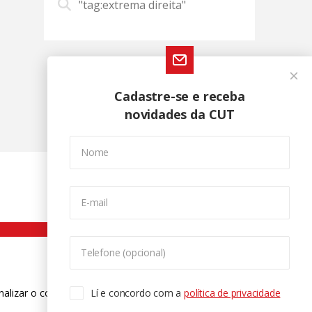
"tag:extrema direita"
Cadastre-se e receba
novidades da CUT
Nome
E-mail
Telefone (opcional)
nalizar o conteúdo. Para saber mais
Lí e concordo com a
política de privacidade