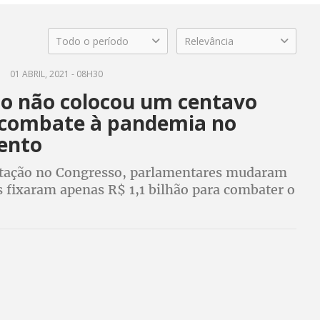
Todo o período
Relevância
01 ABRIL, 2021 - 08H30
o não colocou um centavo
 combate à pandemia no
ento
tação no Congresso, parlamentares mudaram
s fixaram apenas R$ 1,1 bilhão para combater o
avírus. Perdas no orçamento da saúde chegam
lhões