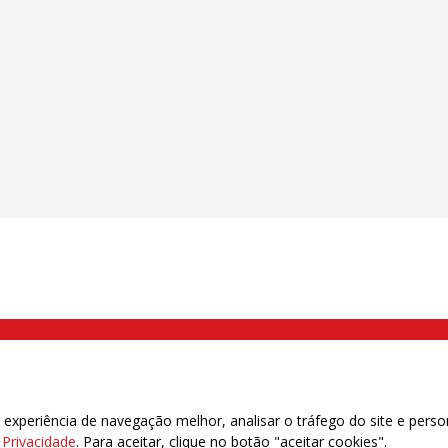
000 Brás, São Paulo/SP | Telefone (11) 2108 9200 - Fax (11) 2108 9310
xperiência de navegação melhor, analisar o tráfego do site e perso
e Privacidade
. Para aceitar, clique no botão "aceitar cookies".