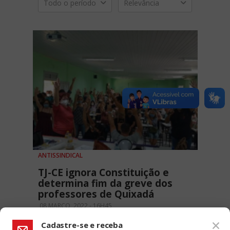
Todo o período
Relevância
ANTISSINDICAL
TJ-CE ignora Constituição e
determina fim da greve dos
professores de Quixadá
08 MARÇO, 2022 - 16H45
Cadastre-se e receba