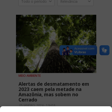
Todo o período
Relevância
MEIO AMBIENTE
Alertas de desmatamento em
2023 caem pela metade na
Amazônia, mas sobem no
Cerrado
05 JANEIRO, 2024 - 13H18