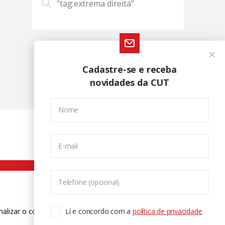
"tag:extrema direita"
Cadastre-se e receba
novidades da CUT
Nome
E-mail
Telefone (opcional)
nalizar o conteúdo. Para saber mais
Lí e concordo com a
política de privacidade