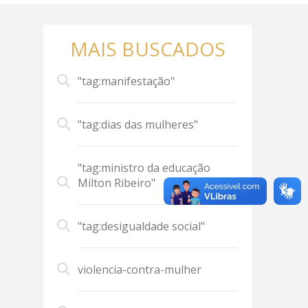
MAIS BUSCADOS
"tag:manifestação"
"tag:dias das mulheres"
"tag:ministro da educação
Milton Ribeiro"
"tag:desigualdade social"
violencia-contra-mulher