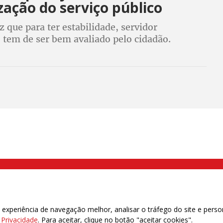
zação do serviço público
z que para ter estabilidade, servidor
 tem de ser bem avaliado pelo cidadão.
do Condsef diz que proposta é absurda porque
% dos servidores não têm contato com o
000 Brás, São Paulo/SP | Telefone (11) 2108 9200 - Fax (11) 2108 9310
xperiência de navegação melhor, analisar o tráfego do site e perso
e Privacidade
. Para aceitar, clique no botão "aceitar cookies".