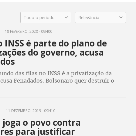
Todo o período
Relevância
18 FEVEREIRO, 2020 - 09H00
 INSS é parte do plano de
zações do governo, acusa
dos
undo das filas no INSS é a privatização da
acusa Fenadados. Bolsonaro quer destruir o
al. E sem política pública, não precisa de
blico, diz dirigente do Sindsep-PE
O
11 DEZEMBRO, 2019 - 09H10
 joga o povo contra
res para justificar