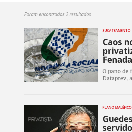
Foram encontrados 2 resultados
SUCATEAMENTO
Caos no
privati
Fenada
O pano de f
Dataprev, 
tecido soci
serviço pú
PLANO MALÉFIC
Guedes
servido