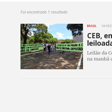
Foi encontrado 1 resultado
BRASIL
04 DEZ
CEB, e
leiload
Leilão da C
na manhã d