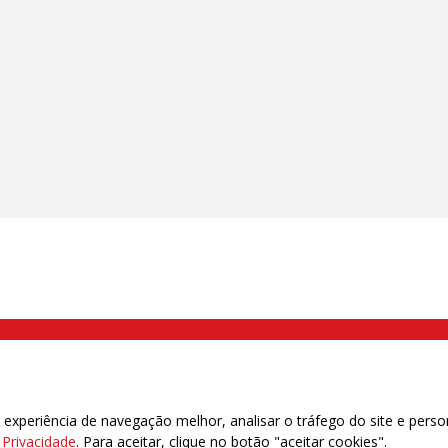
000 Brás, São Paulo/SP | Telefone (11) 2108 9200 - Fax (11) 2108 9310
xperiência de navegação melhor, analisar o tráfego do site e perso
e Privacidade
. Para aceitar, clique no botão "aceitar cookies".