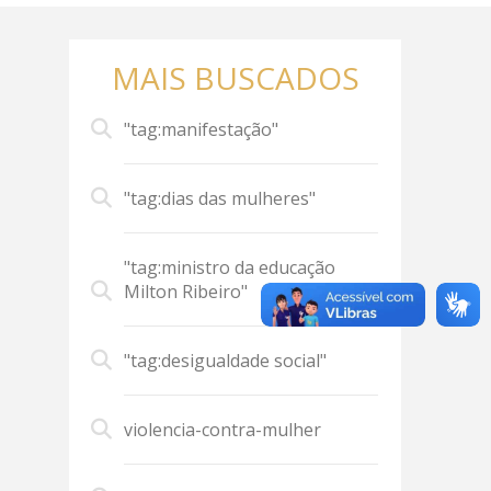
MAIS BUSCADOS
"tag:manifestação"
"tag:dias das mulheres"
"tag:ministro da educação
Milton Ribeiro"
"tag:desigualdade social"
violencia-contra-mulher