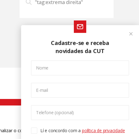
"tag:extrema direita"
Cadastre-se e receba
novidades da CUT
Nome
E-mail
Telefone (opcional)
nalizar o conteúdo. Para saber mais
Lí e concordo com a
política de privacidade