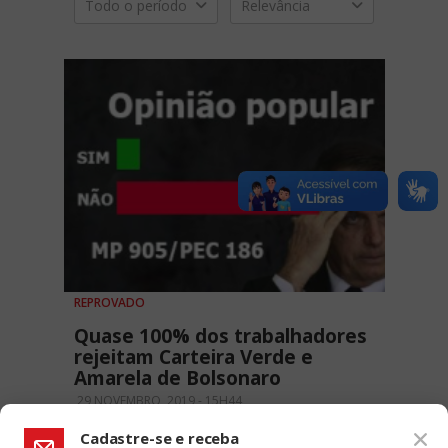
Todo o período
Relevância
REPROVADO
Quase 100% dos trabalhadores
rejeitam Carteira Verde e
Amarela de Bolsonaro
29 NOVEMBRO, 2019 - 15H44
Cadastre-se e receba