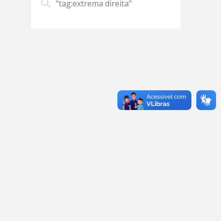
"tag:extrema direita"