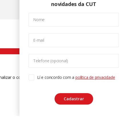
novidades da CUT
Nome
E-mail
Telefone (opcional)
nalizar o conteúdo. Para saber mais
Lí e concordo com a
política de privacidade
ase
Cadastrar
CTRL+F2