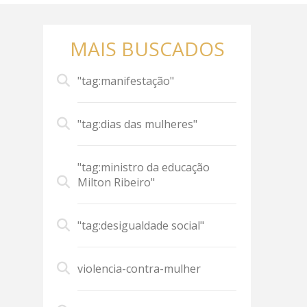
MAIS BUSCADOS
"tag:manifestação"
"tag:dias das mulheres"
"tag:ministro da educação
Milton Ribeiro"
"tag:desigualdade social"
violencia-contra-mulher