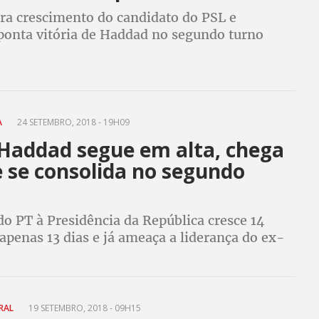
ra crescimento do candidato do PSL e
ponta vitória de Haddad no segundo turno
A
24 SETEMBRO, 2018 - 19H09
 Haddad segue em alta, chega
e se consolida no segundo
o PT à Presidência da República cresce 14
penas 13 dias e já ameaça a liderança do ex-
andidato do PSL perde para todos em segundo
pata somente com Marina Silva
ORAL
19 SETEMBRO, 2018 - 09H15