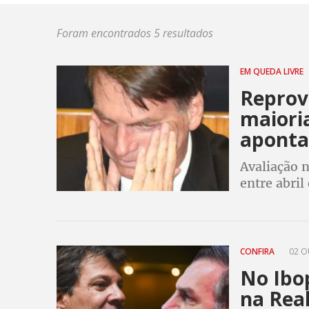
Foram encontrados 5 resultados
EM QUEDA LIVRE
Reprov
maiori
aponta
Avaliação 
entre abril
dos brasile
CONFIRA
02 O
No Ibo
na Rea