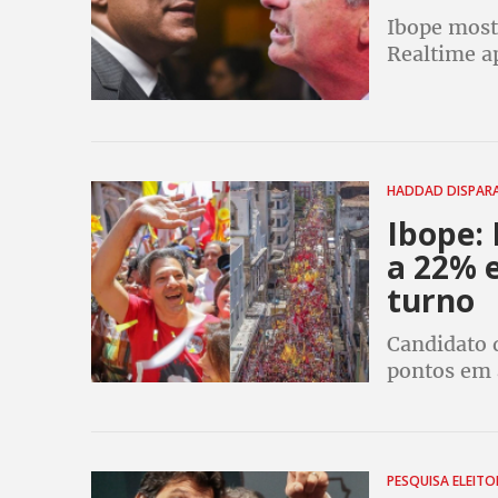
Ibope most
Realtime a
HADDAD DISPAR
Ibope:
a 22% 
turno
Candidato d
pontos em a
militar. C
turno e em
PESQUISA ELEIT