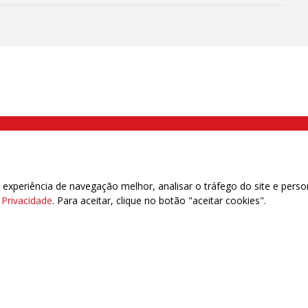
000 Brás, São Paulo/SP | Telefone (11) 2108 9200 - Fax (11) 2108 9310
xperiência de navegação melhor, analisar o tráfego do site e perso
e Privacidade
. Para aceitar, clique no botão "aceitar cookies".
das | 7.933.029 - Trabalhadores(as) Associados | 25.831.443 - Trabalhadores(as) na B