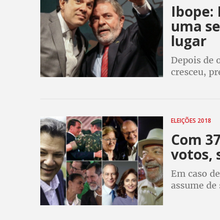
Ibope:
uma se
lugar
Depois de 
cresceu, pr
Ciro ficou 
para baixo
ELEIÇÕES 2018
Com 37%
votos,
Em caso de
assume de 
podem che