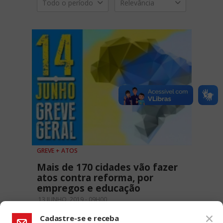
Todo o período
Relevância
GREVE + ATOS
Mais de 170 cidades vão fazer
atos contra reforma, por
empregos e educação
13 JUNHO, 2019 - 09H00
Cadastre-se e receba