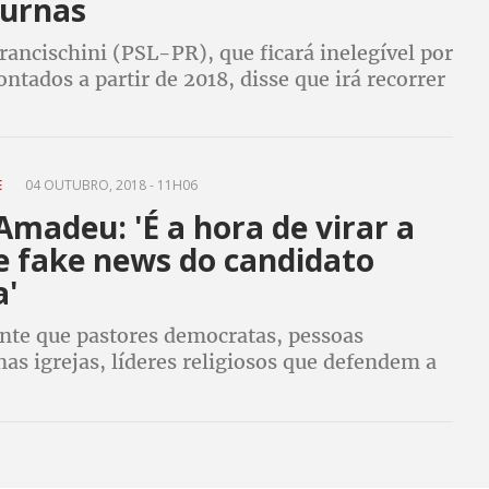
 urnas
ancischini (PSL-PR), que ficará inelegível por
ontados a partir de 2018, disse que irá recorrer
E
04 OUTUBRO, 2018 - 11H06
Amadeu: 'É a hora de virar a
e fake news do candidato
a'
nte que pastores democratas, pessoas
nas igrejas, líderes religiosos que defendem a
 também falem no WhatsApp, postem vídeos e
 a população", diz sociólogo