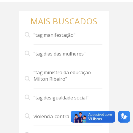
MAIS BUSCADOS
"tag:manifestação"
"tag:dias das mulheres"
"tag:ministro da educação
Milton Ribeiro"
"tag:desigualdade social"
violencia-contra-mulher