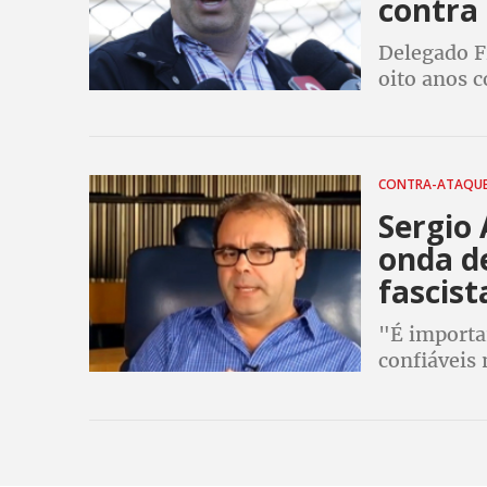
contra
Delegado Fr
oito anos c
CONTRA-ATAQU
Sergio 
onda d
fascist
"É importa
confiáveis 
democracia
esclareçam