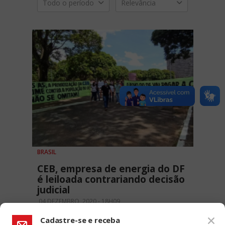
Todo o período
Relevância
BRASIL
CEB, empresa de energia do DF
é leiloada contrariando decisão
judicial
04 DEZEMBRO, 2020 - 18H09
Cadastre-se e receba