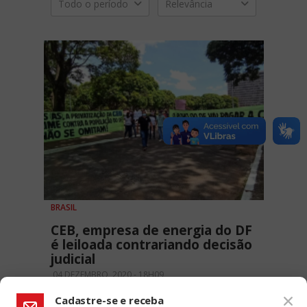
Todo o período
Relevância
BRASIL
CEB, empresa de energia do DF
é leiloada contrariando decisão
judicial
04 DEZEMBRO, 2020 - 18H09
Cadastre-se e receba