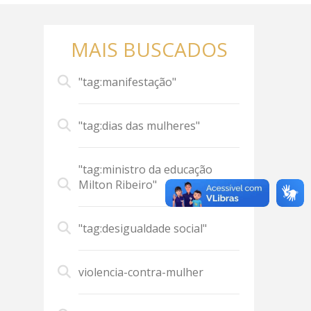
MAIS BUSCADOS
"tag:manifestação"
"tag:dias das mulheres"
"tag:ministro da educação
Milton Ribeiro"
"tag:desigualdade social"
violencia-contra-mulher