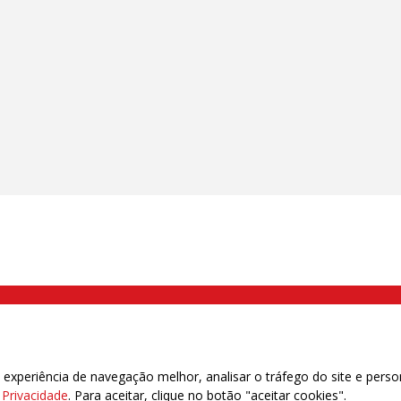
000 Brás, São Paulo/SP | Telefone (11) 2108 9200 - Fax (11) 2108 9310
xperiência de navegação melhor, analisar o tráfego do site e perso
e Privacidade
. Para aceitar, clique no botão "aceitar cookies".