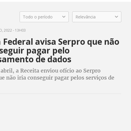
Todo o período
Relevância
, 2022 - 13H03
 Federal avisa Serpro que não
seguir pagar pelo
samento de dados
 abril, a Receita enviou ofício ao Serpro
e não iria conseguir pagar pelos serviços de
nto de dados, mas prestação dos serviços
orque o Serpro é uma empresa pública