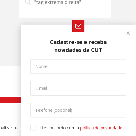
"tag:extrema direita"
Cadastre-se e receba
novidades da CUT
Nome
E-mail
Telefone (opcional)
nalizar o conteúdo. Para saber mais
Lí e concordo com a
política de privacidade