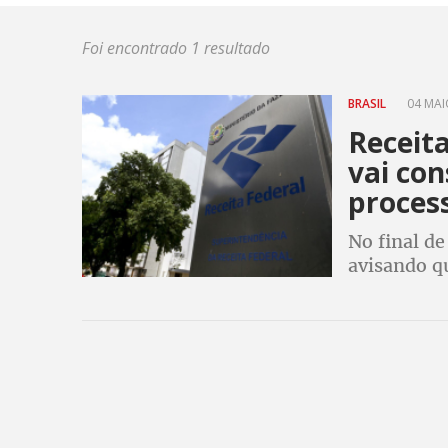
Foi encontrado 1 resultado
BRASIL
04 MAIO
Receita
vai con
proces
No final de
avisando qu
processame
continua p