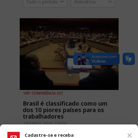
Todo o período
Relevância
108ª CONFERÊNCIA OIT
Brasil é classificado como um
dos 10 piores países para os
trabalhadores
19 JUNHO, 2019 - 13H04
Cadastre-se e receba