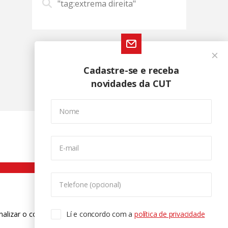
"tag:extrema direita"
Cadastre-se e receba
novidades da CUT
Nome
E-mail
Telefone (opcional)
nalizar o conteúdo. Para saber mais
Lí e concordo com a
política de privacidade