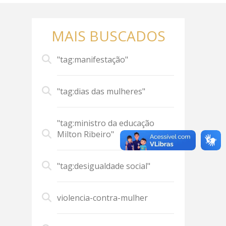
MAIS BUSCADOS
"tag:manifestação"
"tag:dias das mulheres"
"tag:ministro da educação
Milton Ribeiro"
"tag:desigualdade social"
violencia-contra-mulher