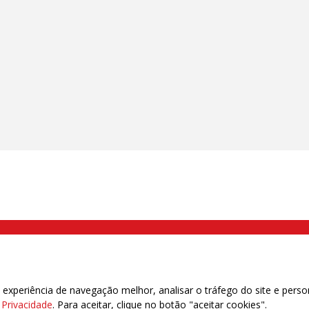
000 Brás, São Paulo/SP | Telefone (11) 2108 9200 - Fax (11) 2108 9310
xperiência de navegação melhor, analisar o tráfego do site e perso
e Privacidade
. Para aceitar, clique no botão "aceitar cookies".