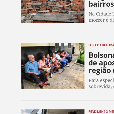
bairros
Na Cidade T
morrer é d
moradores 
FORA DA REALID
Bolson
de apo
região 
Para especi
sobrevida,
bairros pob
igual a re
RENDIMENTO M