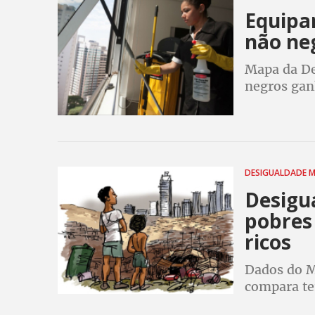
Equipar
não ne
Mapa da De
negros gan
não negros
DESIGUALDADE 
Desigu
pobres
ricos
Dados do M
compara te
escancara d