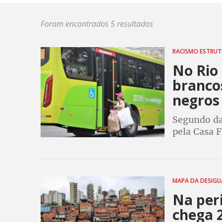
Foram encontrados 5 resultados
RACISMO ESTRU
No Rio 
branco
negros
Segundo da
pela Casa F
altos
MAPA DA DESIG
Na peri
chega 