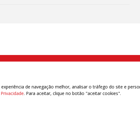
000 Brás, São Paulo/SP | Telefone (11) 2108 9200 - Fax (11) 2108 9310
xperiência de navegação melhor, analisar o tráfego do site e perso
e Privacidade
. Para aceitar, clique no botão "aceitar cookies".
das | 7.933.029 - Trabalhadores(as) Associados | 25.831.443 - Trabalhadores(as) na B