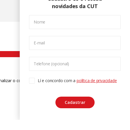
novidades da CUT
Nome
E-mail
Telefone (opcional)
nalizar o conteúdo. Para saber mais
Lí e concordo com a
política de privacidade
ase
Cadastrar
CTRL+F2