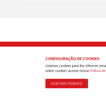
Rua Caetano Pinto nº 575 CEP 03041-
CONFIGURAÇÃO DE COOKIES:
Usamos cookies para lhe oferecer uma e
sobre cookies acesse nossa
Política d
Copyleft CUT Central Única dos Trabalhadores 3.960 - Entidades Filia
ACEITAR COOKIES