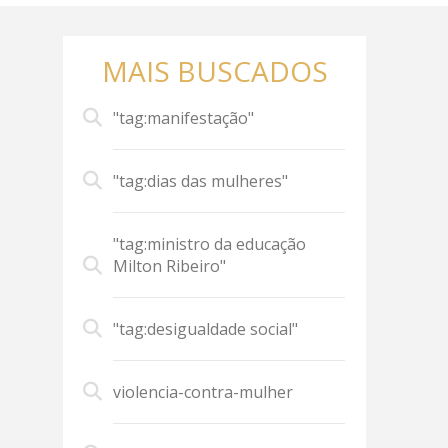
MAIS BUSCADOS
"tag:manifestação"
"tag:dias das mulheres"
"tag:ministro da educação
Milton Ribeiro"
"tag:desigualdade social"
violencia-contra-mulher