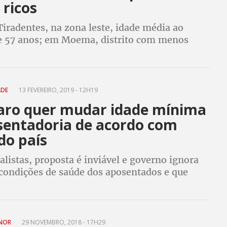
 ricos
iradentes, na zona leste, idade média ao
e 57 anos; em Moema, distrito com menos
negros na cidade, é de 80
ADE
13 FEVEREIRO, 2019 - 12H19
aro quer mudar idade mínima
sentadoria de acordo com
do país
alistas, proposta é inviável e governo ignora
 condições de saúde dos aposentados e que
res de cidades ricas têm expectativa de vida
giões menos desenvolvidas
ENOR
29 NOVEMBRO, 2018 - 17H29