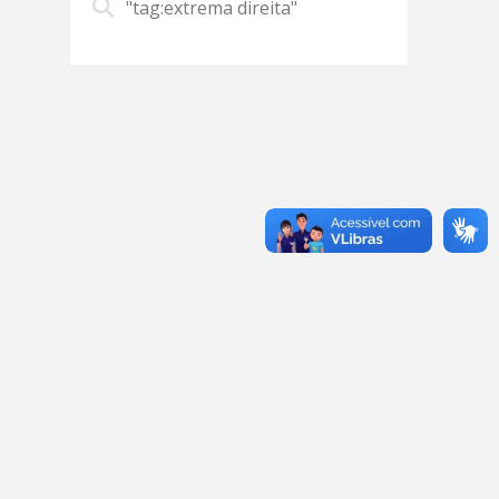
"tag:extrema direita"