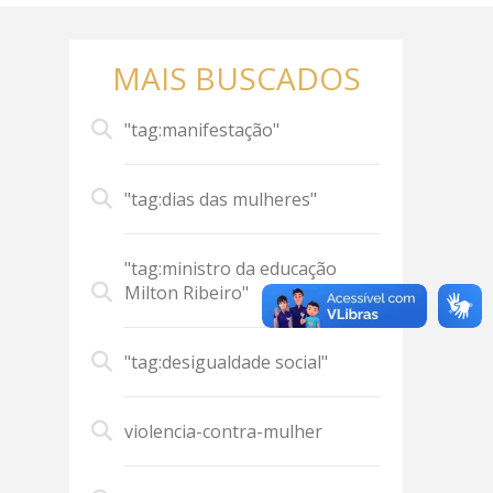
MAIS BUSCADOS
"tag:manifestação"
"tag:dias das mulheres"
"tag:ministro da educação
Milton Ribeiro"
"tag:desigualdade social"
violencia-contra-mulher