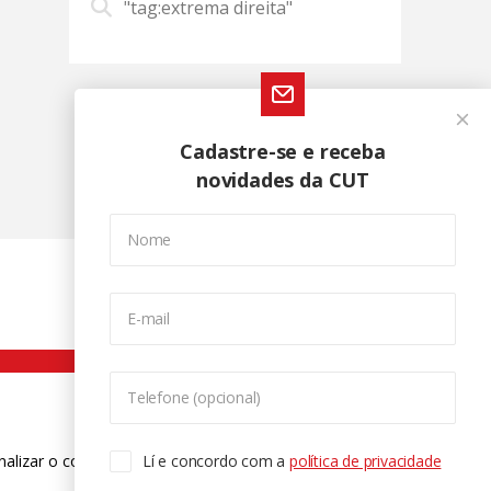
"tag:extrema direita"
Cadastre-se e receba
novidades da CUT
Nome
E-mail
Telefone (opcional)
nalizar o conteúdo. Para saber mais
Lí e concordo com a
política de privacidade