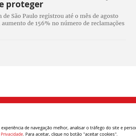
e proteger
 de São Paulo registrou até o mês de agosto
 aumento de 156% no número de reclamações
as ao consignado
000 Brás, São Paulo/SP | Telefone (11) 2108 9200 - Fax (11) 2108 9310
xperiência de navegação melhor, analisar o tráfego do site e perso
e Privacidade
. Para aceitar, clique no botão "aceitar cookies".