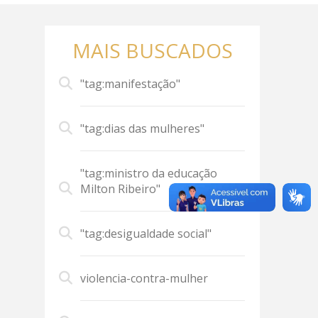
MAIS BUSCADOS
"tag:manifestação"
"tag:dias das mulheres"
"tag:ministro da educação
Milton Ribeiro"
"tag:desigualdade social"
violencia-contra-mulher