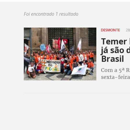
Foi encontrado 1 resultado
DESMONTE
28
Temer l
já são 
Brasil
Com a 5ª R
sexta-feira
nossas res