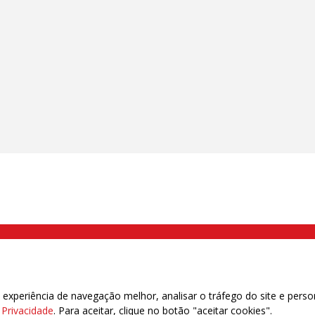
000 Brás, São Paulo/SP | Telefone (11) 2108 9200 - Fax (11) 2108 9310
xperiência de navegação melhor, analisar o tráfego do site e perso
e Privacidade
. Para aceitar, clique no botão "aceitar cookies".