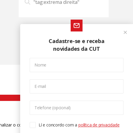
"tag:extrema direita"
Cadastre-se e receba
novidades da CUT
Nome
E-mail
Telefone (opcional)
nalizar o conteúdo. Para saber mais
Lí e concordo com a
política de privacidade