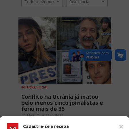
Todo o período
Relevância
INTERNACIONAL
Conflito na Ucrânia já matou
pelo menos cinco jornalistas e
feriu mais de 35
21 MARÇO, 2022 - 12H08
Cadastre-se e receba