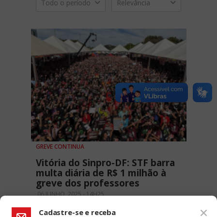
Todo o período
Relevância
GREVE CONTINUA
Vitória do Sinpro-DF: STF barra
multa diária de R$ 1 milhão à
greve dos professores
06 JUNHO, 2025 - 14H25
Cadastre-se e receba