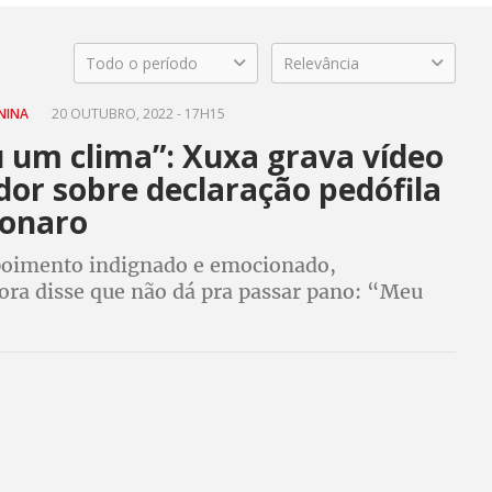
Todo o período
Relevância
ENINA
20 OUTUBRO, 2022 - 17H15
u um clima”: Xuxa grava vídeo
dor sobre declaração pedófila
sonaro
oimento indignado e emocionado,
ora disse que não dá pra passar pano: “Meu
nca vai ter. E você? Vai dormir com essa?”,