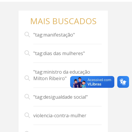
MAIS BUSCADOS
"tag:manifestação"
"tag:dias das mulheres"
"tag:ministro da educação
Milton Ribeiro"
"tag:desigualdade social"
violencia-contra-mulher