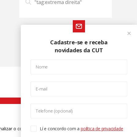
"tag:extrema direita"
Cadastre-se e receba
novidades da CUT
Nome
E-mail
Telefone (opcional)
nalizar o conteúdo. Para saber mais
Lí e concordo com a
política de privacidade