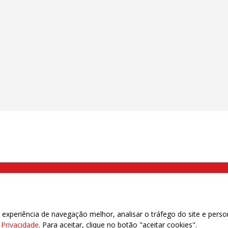
000 Brás, São Paulo/SP | Telefone (11) 2108 9200 - Fax (11) 2108 9310
xperiência de navegação melhor, analisar o tráfego do site e perso
e Privacidade
. Para aceitar, clique no botão "aceitar cookies".