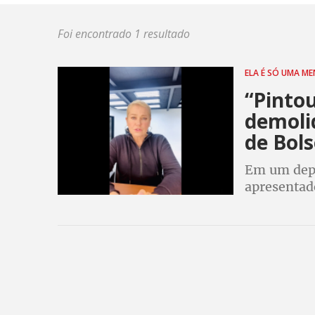
Foi encontrado 1 resultado
ELA É SÓ UMA M
“Pinto
demoli
de Bol
Em um dep
apresentad
voto ele nu
pergunta