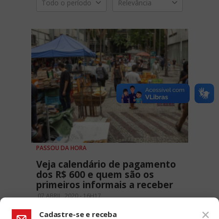
Todo o período
Relevância
PASSOU DA HORA
Veja calendário de pagamento
dos R$ 600 e quem são os
primeiros informais a receber
07 ABRIL, 2020 - 16H17
Cadastre-se e receba