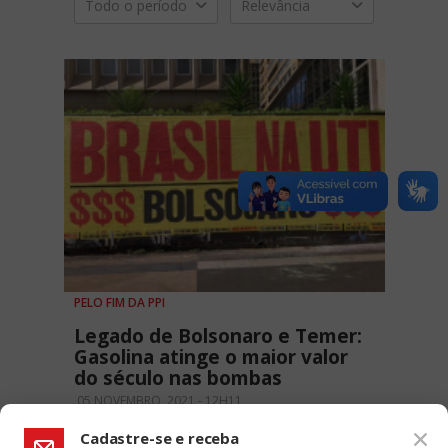
Todo o período
Relevância
PELO FIM DA PPI
Legado de Bolsonaro e Temer:
Gasolina atinge o maior valor
do século nas bombas
05 NOVEMBRO, 2021 - 12H11
Cadastre-se e receba