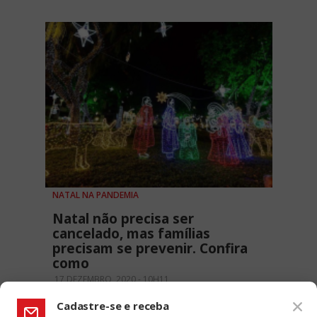
NATAL NA PANDEMIA
Natal não precisa ser
cancelado, mas famílias
precisam se prevenir. Confira
como
17 DEZEMBRO, 2020 - 10H11
Cadastre-se e receba