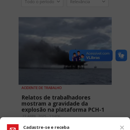
Todo o período
Relevância
ACIDENTE DE TRABALHO
Relatos de trabalhadores
mostram a gravidade da
explosão na plataforma PCH-1
23 ABRIL, 2025 - 11H06
Cadastre-se e receba