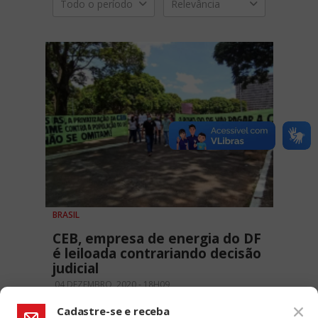
Todo o período
Relevância
BRASIL
CEB, empresa de energia do DF
é leiloada contrariando decisão
judicial
04 DEZEMBRO, 2020 - 18H09
Cadastre-se e receba