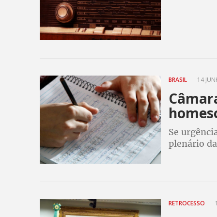
BRASIL
14 JUN
Câmara
homesc
Se urgência
plenário d
sejam anal
RETROCESSO
1