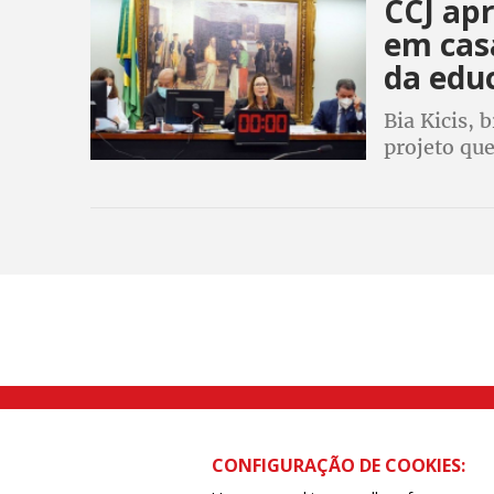
CCJ ap
em cas
da edu
Bia Kicis, 
projeto que
casa. CNTE
mobilizarão
Rua Caetano Pinto nº 575 CEP 03041-
CONFIGURAÇÃO DE COOKIES: