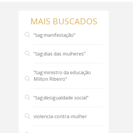
MAIS BUSCADOS
"tag:manifestação"
"tag:dias das mulheres"
"tag:ministro da educação
Milton Ribeiro"
"tag:desigualdade social"
violencia-contra-mulher