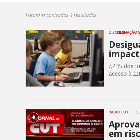
Foram encontrados 4 resultados
DISCRIMINAÇÃO 
Desigu
impact
44% dos jo
acesso à in
sobe para 
A e B
RÁDIO CUT
22 
Aprova
em risc