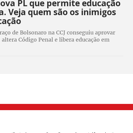
rova PL que permite educação
a. Veja quem são os inimigos
cação
braço de Bolsonaro na CCJ conseguiu aprovar
 altera Código Penal e libera educação em
 e entidades que defendem a educação se
 para que PL seja rejeitado em plenário
000 Brás, São Paulo/SP | Telefone (11) 2108 9200 - Fax (11) 2108 9310