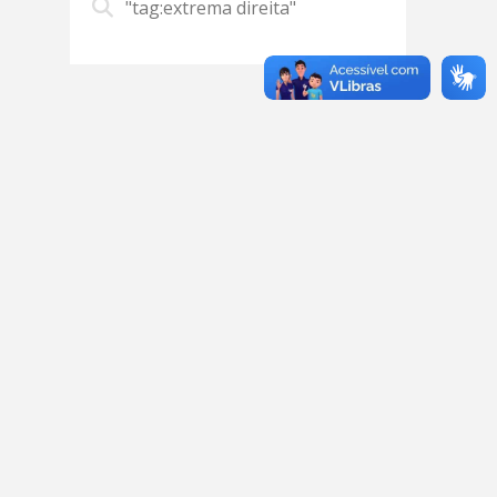
"tag:extrema direita"