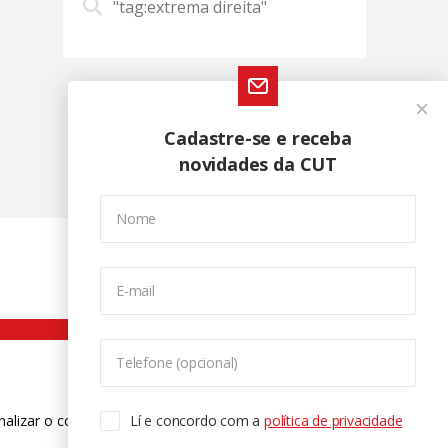
"tag:extrema direita"
Cadastre-se e receba
novidades da CUT
Nome
E-mail
Telefone (opcional)
nalizar o conteúdo. Para saber mais
Lí e concordo com a
política de privacidade