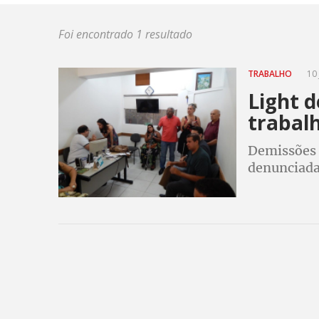
Foi encontrado 1 resultado
TRABALHO
10 
Light 
trabalh
Demissões 
denunciada
enviado ao 