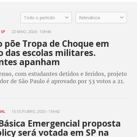
Todo o período
Relevância
 SP
22 MAIO, 2024 - 10H46
io põe Tropa de Choque em
 das escolas militares.
ntes apanham
nso, com estudantes detidos e feridos, projeto
or de São Paulo é aprovado por 53 votos a 21.
litares preveem salários maiores para PMs
s do que para professores
IAL
15 OUTUBRO, 2020 - 15H42
Básica Emergencial proposta
licy será votada em SP na