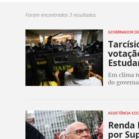
Foram encontrados 3 resultados
GOVERNADOR DE
Tarcís
votação
Estuda
Em clima te
do governad
Escolas mi
aposentado
ASSISTÊNCIA SOC
Renda 
por Sup