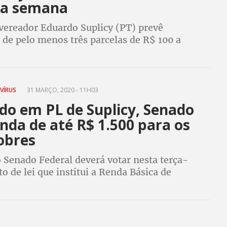
ma semana
 vereador Eduardo Suplicy (PT) prevê
de pelo menos três parcelas de R$ 100 a
 baixa renda e trabalhadores do comércio
VÍRUS
31 MARÇO, 2020 - 11H03
do em PL de Suplicy, Senado
nda de até R$ 1.500 para os
obres
 Senado Federal deverá votar nesta terça-
eto de lei que institui a Renda Básica de
Emergencial, inspirado em Projeto de Lei do
 Eduardo Suplicy (PT/SP)