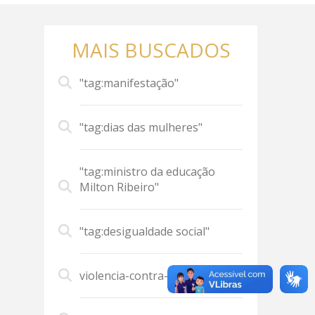
MAIS BUSCADOS
"tag:manifestação"
"tag:dias das mulheres"
"tag:ministro da educação
Milton Ribeiro"
"tag:desigualdade social"
violencia-contra-mulher