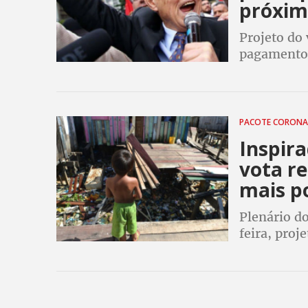
próxi
Projeto do
pagamento 
famílias de
ambulante
PACOTE CORONA
Inspira
vota re
mais p
Plenário do
feira, proj
Cidadania 
ex-senador