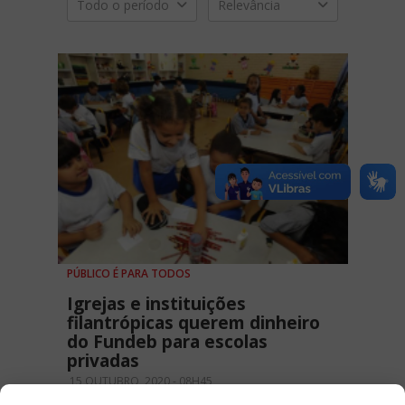
Todo o período
Relevância
PÚBLICO É PARA TODOS
Igrejas e instituições
filantrópicas querem dinheiro
do Fundeb para escolas
privadas
15 OUTUBRO, 2020 - 08H45