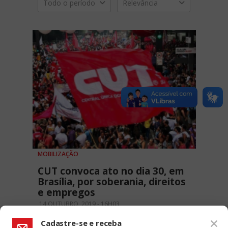
Todo o período
Relevância
MOBILIZAÇÃO
CUT convoca ato no dia 30, em
Brasília, por soberania, direitos
e empregos
14 OUTUBRO, 2019 - 16H03
Cadastre-se e receba