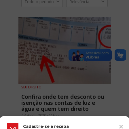
Todo o período
Relevância
SEU DIREITO
Confira onde tem desconto ou
isenção nas contas de luz e
água e quem tem direito
14 ABRIL, 2020 - 11H22
Cadastre-se e receba