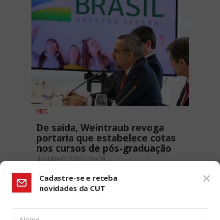
MEC
De saída, Weintraub revoga
portaria que estabelece cotas
nos cursos de pós-graduação
18 JUNHO, 2020 - 15H28
Cadastre-se e receba
novidades da CUT
Nome