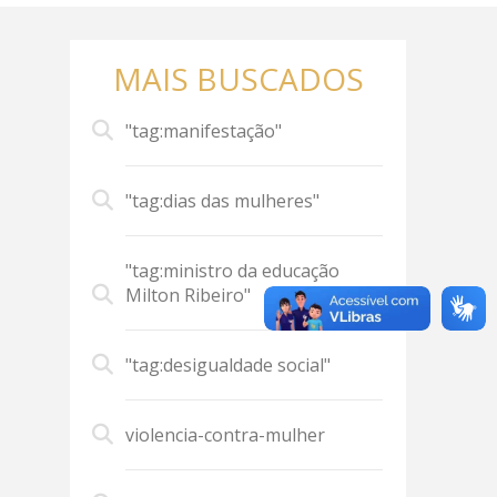
MAIS BUSCADOS
"tag:manifestação"
"tag:dias das mulheres"
"tag:ministro da educação
Milton Ribeiro"
"tag:desigualdade social"
violencia-contra-mulher