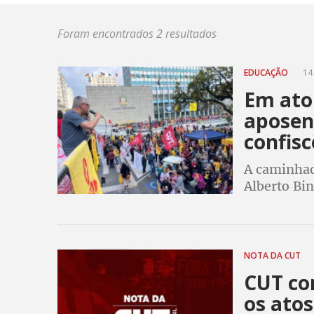
Foram encontrados 2 resultados
EDUCAÇÃO
14
Em ato
aposen
confisc
A caminhad
Alberto Bin
defesa dos 
NOTA DA CUT
CUT co
os atos