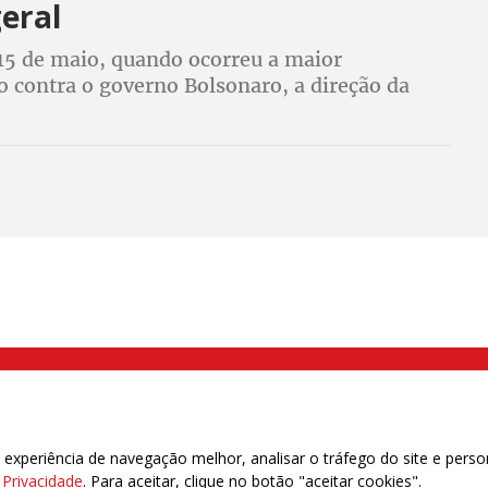
eral
 15 de maio, quando ocorreu a maior
o contra o governo Bolsonaro, a direção da
 a participação nos atos do dia 30 em defesa
, contra a reforma e rumo à greve geral
000 Brás, São Paulo/SP | Telefone (11) 2108 9200 - Fax (11) 2108 9310
xperiência de navegação melhor, analisar o tráfego do site e perso
e Privacidade
. Para aceitar, clique no botão "aceitar cookies".