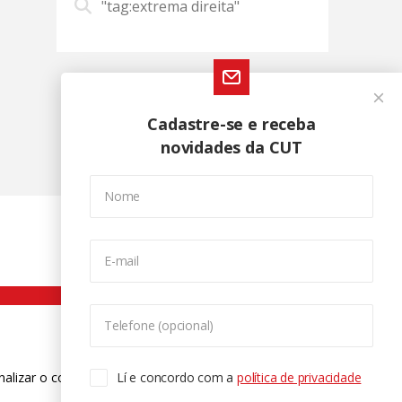
"tag:extrema direita"
Cadastre-se e receba
novidades da CUT
Nome
E-mail
Telefone (opcional)
nalizar o conteúdo. Para saber mais
Lí e concordo com a
política de privacidade