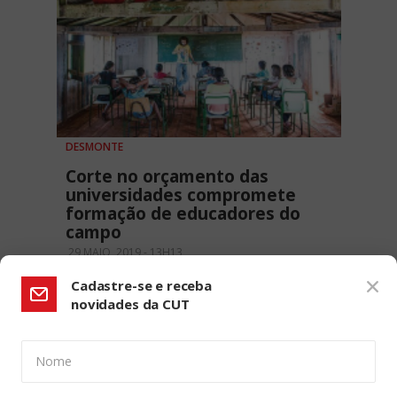
DESMONTE
Corte no orçamento das
universidades compromete
formação de educadores do
campo
29 MAIO, 2019 - 13H13
Cadastre-se e receba
novidades da CUT
Nome