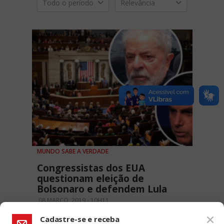
Todo o período
Relevância
MUNDO SABE A VERDADE
Congressistas dos EUA
questionam eleição de
Bolsonaro e defendem Lula
08 MARÇO, 2019 - 10H11
Cadastre-se e receba