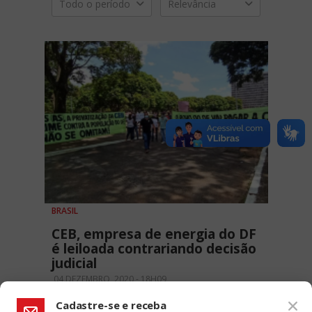
Todo o período
Relevância
BRASIL
CEB, empresa de energia do DF
é leiloada contrariando decisão
judicial
04 DEZEMBRO, 2020 - 18H09
Cadastre-se e receba