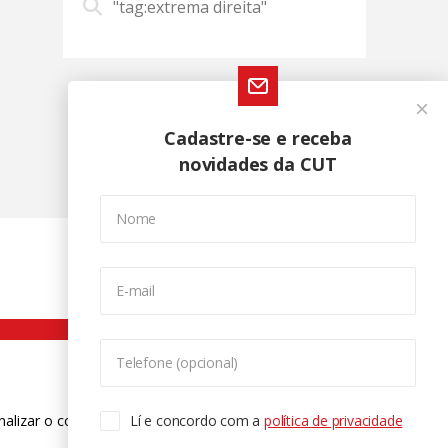
"tag:extrema direita"
Cadastre-se e receba
novidades da CUT
Nome
E-mail
Telefone (opcional)
nalizar o conteúdo. Para saber mais
Lí e concordo com a
política de privacidade