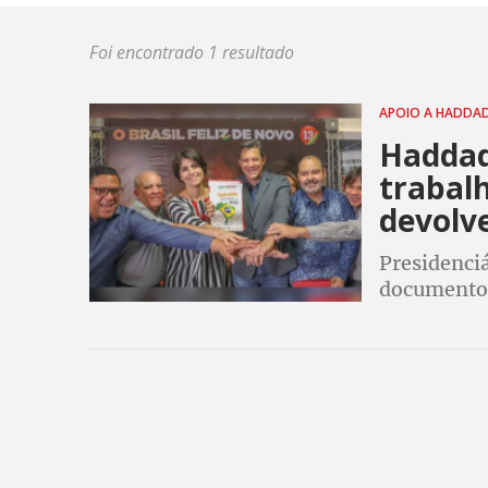
Foi encontrado 1 resultado
APOIO A HADDA
Haddad
trabalh
devolve
Presidenci
documento 
da reforma
Freitas, Ha