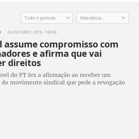
Todo o período
Relevância
D
26 OUTUBRO, 2018 - 18H09
 assume compromisso com
adores e afirma que vai
r direitos
ável do PT fez a afirmação ao receber um
do movimento sindical que pede a revogação
 Trabalhista e PEC do Teto. Para Vagner
ddad é o único capaz de devolver os direitos