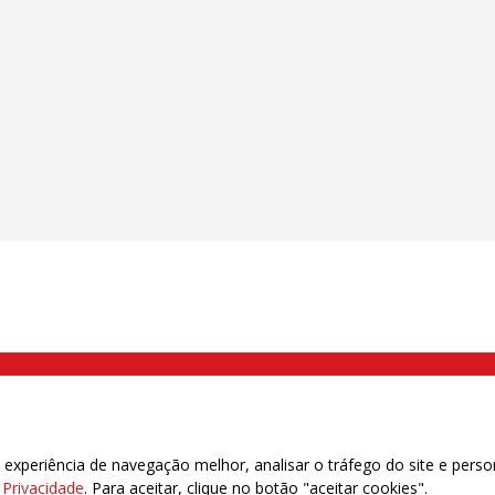
000 Brás, São Paulo/SP | Telefone (11) 2108 9200 - Fax (11) 2108 9310
xperiência de navegação melhor, analisar o tráfego do site e perso
e Privacidade
. Para aceitar, clique no botão "aceitar cookies".