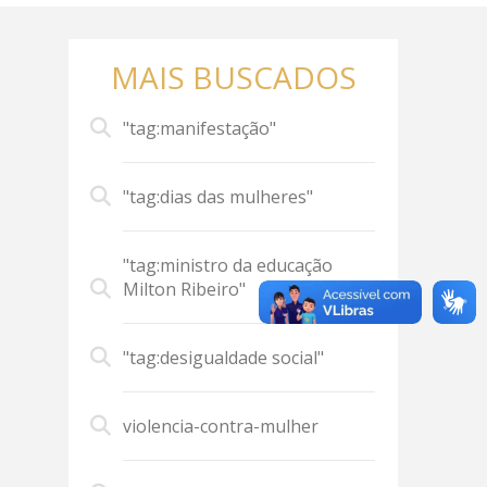
MAIS BUSCADOS
"tag:manifestação"
"tag:dias das mulheres"
"tag:ministro da educação
Milton Ribeiro"
"tag:desigualdade social"
violencia-contra-mulher