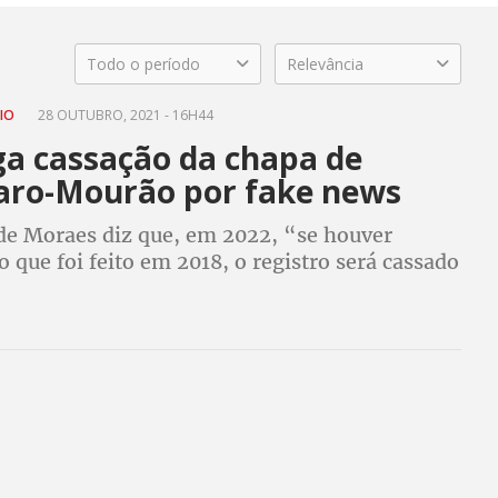
Todo o período
Relevância
DIO
28 OUTUBRO, 2021 - 16H44
ga cassação da chapa de
aro-Mourão por fake news
de Moraes diz que, em 2022, “se houver
o que foi feito em 2018, o registro será cassado
s que assim o fizerem irão pra cadeia”