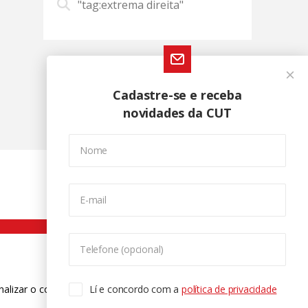
"tag:extrema direita"
Cadastre-se e receba
novidades da CUT
Nome
E-mail
Telefone (opcional)
nalizar o conteúdo. Para saber mais
Lí e concordo com a
política de privacidade