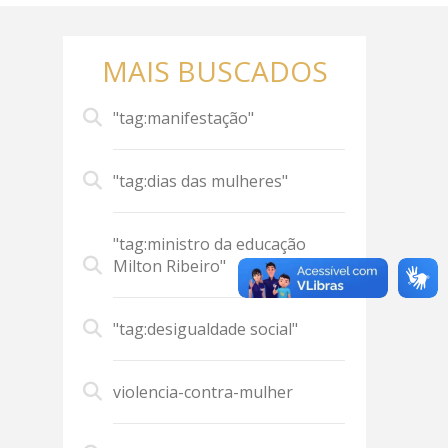
MAIS BUSCADOS
"tag:manifestação"
"tag:dias das mulheres"
"tag:ministro da educação
Milton Ribeiro"
"tag:desigualdade social"
violencia-contra-mulher