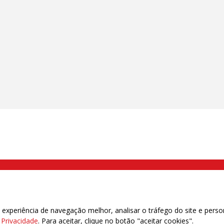
000 Brás, São Paulo/SP | Telefone (11) 2108 9200 - Fax (11) 2108 9310
xperiência de navegação melhor, analisar o tráfego do site e perso
e Privacidade
. Para aceitar, clique no botão "aceitar cookies".