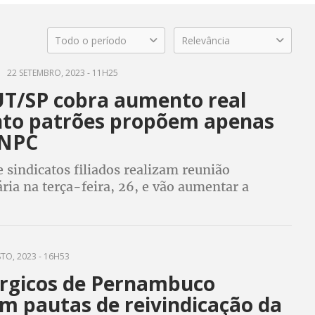
Todo o período
Relevância
22 SETEMBRO, 2023 - 11H25
T/SP cobra aumento real
to patrões propõem apenas
INPC
 sindicatos filiados realizam reunião
ria na terça-feira, 26, e vão aumentar a
o nas bases na Campanha Salarial
TO, 2023 - 16H53
rgicos de Pernambuco
m pautas de reivindicação da