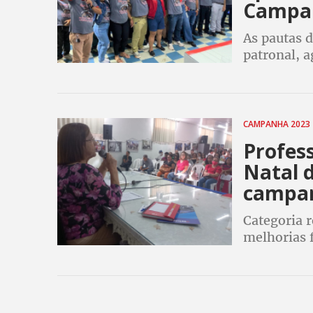
Campan
As pautas d
patronal, 
de negocia
CAMPANHA 2023
Profes
Natal 
campan
Categoria r
melhorias f
escolas, in