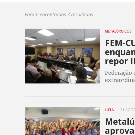
Foram encontrados 3 resultados
METALÚRGICOS
FEM-CU
enquan
repor 
Federação e
extraordiná
mobilizaçã
LUTA
21 AGOS
Metalú
aprova