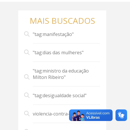
MAIS BUSCADOS
"tag:manifestação"
"tag:dias das mulheres"
"tag:ministro da educação
Milton Ribeiro"
"tag:desigualdade social"
violencia-contra-mulher