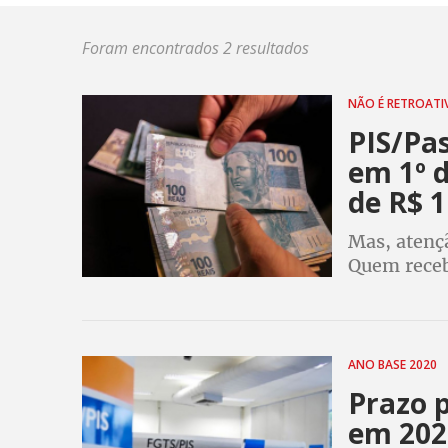
Foram encontrados 2 resultados
NÃO É RETROAT
PIS/Pas
em 1º 
de R$ 1
Mas, atençã
Quem recebe
benefício c
de R$ 1.30
ANO BASE 2020
Prazo p
em 202