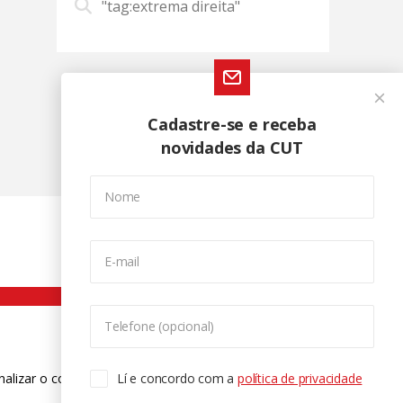
"tag:extrema direita"
Cadastre-se e receba
novidades da CUT
Nome
E-mail
Telefone (opcional)
nalizar o conteúdo. Para saber mais
Lí e concordo com a
política de privacidade