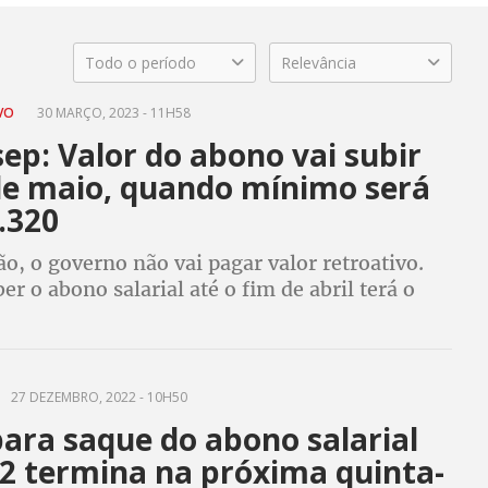
Todo o período
Relevância
IVO
30 MARÇO, 2023 - 11H58
ep: Valor do abono vai subir
de maio, quando mínimo será
.320
o, o governo não vai pagar valor retroativo.
r o abono salarial até o fim de abril terá o
alculado sobre o valor atual do salário mínimo,
2
27 DEZEMBRO, 2022 - 10H50
ara saque do abono salarial
2 termina na próxima quinta-