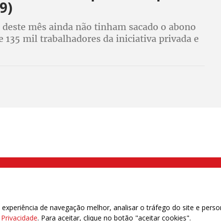
9)
io deste mês ainda não tinham sacado o abono
e 135 mil trabalhadores da iniciativa privada e
mil servidores o abono do Pasep
000 Brás, São Paulo/SP | Telefone (11) 2108 9200 - Fax (11) 2108 9310
xperiência de navegação melhor, analisar o tráfego do site e perso
e Privacidade
. Para aceitar, clique no botão "aceitar cookies".