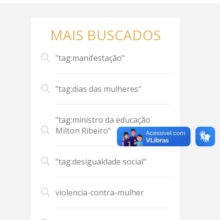
MAIS BUSCADOS
"tag:manifestação"
"tag:dias das mulheres"
"tag:ministro da educação
Milton Ribeiro"
"tag:desigualdade social"
violencia-contra-mulher