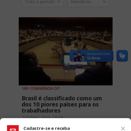
Todo o período
Relevância
108ª CONFERÊNCIA OIT
Brasil é classificado como um
dos 10 piores países para os
trabalhadores
19 JUNHO, 2019 - 13H04
Cadastre-se e receba