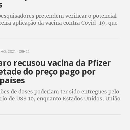
s
pesquisadores pretendem verificar o potencial
eira aplicação da vacina contra Covid-19, que
e qualquer um dos imunizantes em utilização
HO, 2021 - 09H22
ro recusou vacina da Pfizer
etade do preço pago por
países
hões de doses poderiam ter sido entregues pelo
ário de US$ 10, enquanto Estados Unidos, União
 Reino Unido pagaram até US$ 20 pela dose