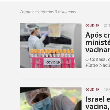
Foram encontrados 3 resultados
COVID-19
21 S
Após cr
minist
vacina
O Conass, q
Plano Naci
contra e d
todos os ad
COVID-19
16 A
Israel 
vacina,