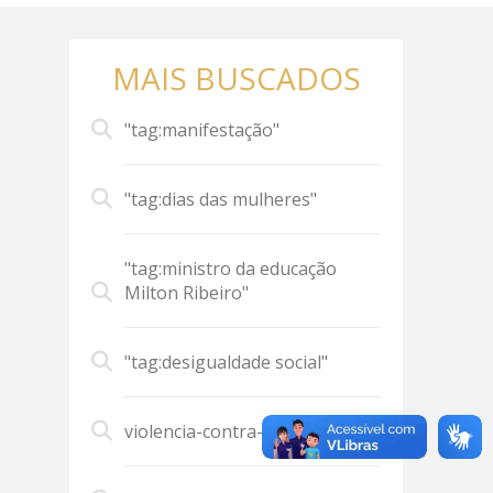
MAIS BUSCADOS
"tag:manifestação"
"tag:dias das mulheres"
"tag:ministro da educação
Milton Ribeiro"
"tag:desigualdade social"
violencia-contra-mulher