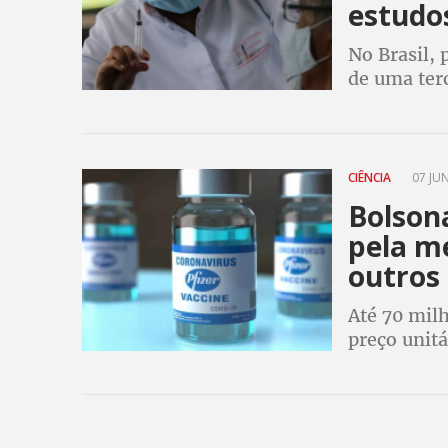
estudo
No Brasil, 
de uma terc
pode ser d
no país
CIÊNCIA
07 JUN
Bolsona
pela m
outros 
Até 70 mil
preço unit
Europeia e