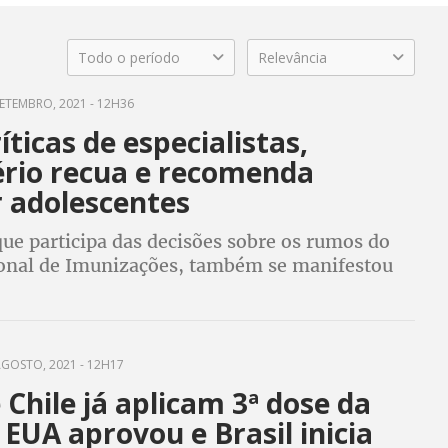
Todo o período
Relevância
ETEMBRO, 2021 - 12H36
íticas de especialistas,
ério recua e recomenda
r adolescentes
ue participa das decisões sobre os rumos do
onal de Imunizações, também se manifestou
ivulgou nota afirmando que a "vacinação de
olescentes é segura e será necessária"
GOSTO, 2021 - 12H17
e Chile já aplicam 3ª dose da
 EUA aprovou e Brasil inicia