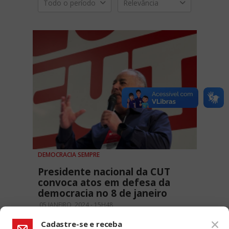
Todo o período
Relevância
DEMOCRACIA SEMPRE
Presidente nacional da CUT
convoca atos em defesa da
democracia no 8 de janeiro
05 JANEIRO, 2024 - 15H48
Cadastre-se e receba